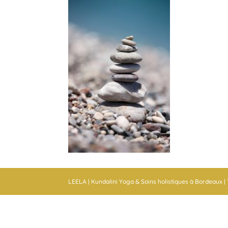
LEELA | Kundalini Yoga & Soins holistiques à Bordeaux | T