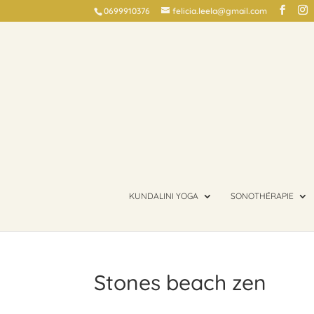
0699910376
felicia.leela@gmail.com
KUNDALINI YOGA
SONOTHÉRAPIE
Stones beach zen